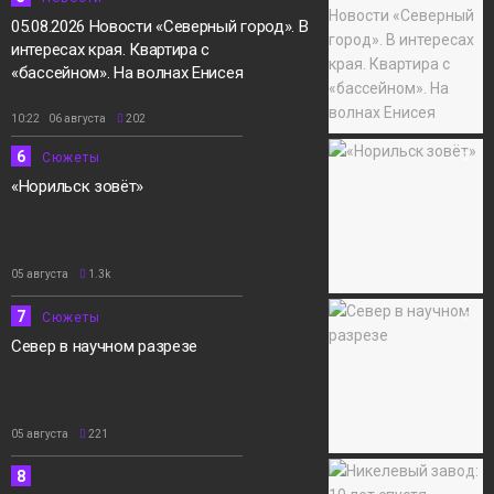
05.08.2026 Новости «Северный город». В
интересах края. Квартира с
«бассейном». На волнах Енисея
10:22 06 августа
202
6
Сюжеты
«Норильск зовёт»
05 августа
1.3k
7
Сюжеты
Север в научном разрезе
05 августа
221
8