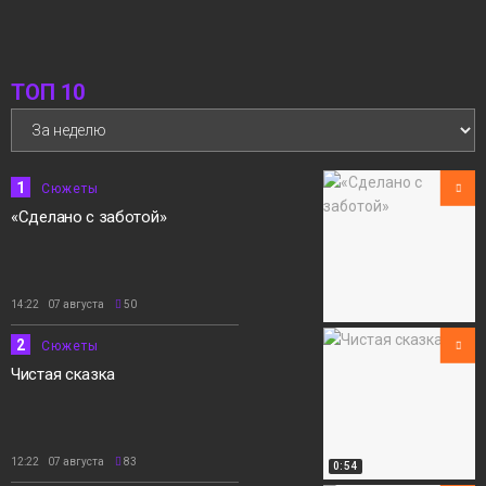
ТОП 10
1
Сюжеты
«Сделано с заботой»
14:22 07 августа
50
2
Сюжеты
Чистая сказка
12:22 07 августа
83
0:54