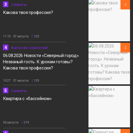
3
Сюжеты
Какова твоя профессия?
11:19 07 августа
123
4
Выпуски новостей
06.08.2026 Новости «Северный город».
Незваный гость. К урокам готовы?
Какова твоя профессия?
10:27 07 августа
129
5
Сюжеты
Квартира с «бассейном»
06 августа
219