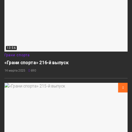
13:56
Грани спорта
«Грани спорта» 216-й выпуск
14 марта 2025
690