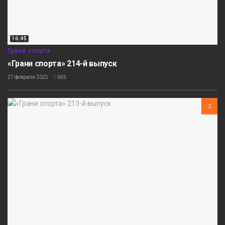
16:45
Грани спорта
«Грани спорта» 214-й выпуск
27 февраля 2025
655