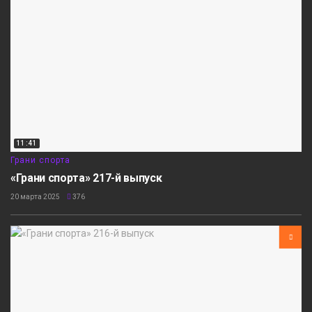
11:41
Грани спорта
«Грани спорта» 217-й выпуск
20 марта 2025
376