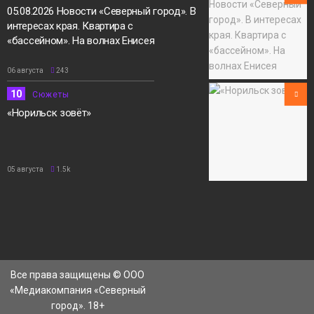
05.08.2026 Новости «Северный город». В
интересах края. Квартира с
«бассейном». На волнах Енисея
06 августа
243
10
Сюжеты
«Норильск зовёт»
05 августа
1.5k
Все права защищены © ООО
«Медиакомпания «Северный
город». 18+