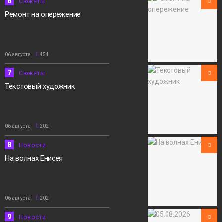
6
Сюжеты
Ремонт на опережение
06 августа
454
7
Сюжеты
Текстовый художник
06 августа
202
8
Новости
На волнах Енисея
06 августа
202
9
Новости