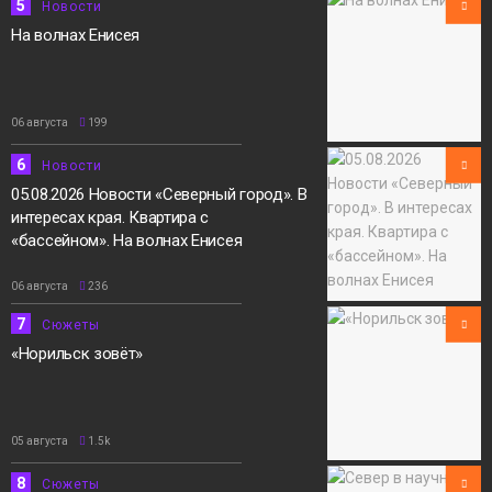
5
Новости
На волнах Енисея
06 августа
199
6
Новости
05.08.2026 Новости «Северный город». В
интересах края. Квартира с
«бассейном». На волнах Енисея
06 августа
236
7
Сюжеты
«Норильск зовёт»
05 августа
1.5k
8
Сюжеты