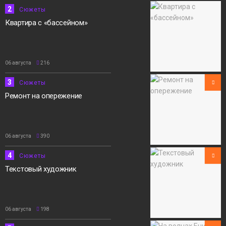
2
Сюжеты
Квартира с «бассейном»
06 августа
216
3
Сюжеты
Ремонт на опережение
06 августа
390
4
Сюжеты
Текстовый художник
06 августа
198